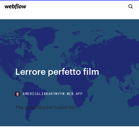
Lerrore perfetto film
AMERICALIBRARYWVYW.WEB.APP
The good doctor trailer ita