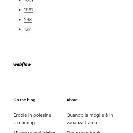
1961
298
122
On the blog
About
Ercole in polesine
Quando la moglie è in
streaming
vacanza trama
Miserere mei frisina
The green book